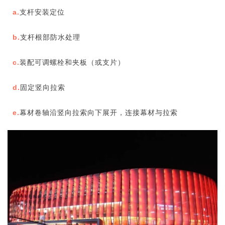
a.
支杆安装定位
b.
支杆根部防水处理
c.
装配可调螺栓和夹板（或支片）
d.
固定竖向拉索
e.
幕材卷轴沿竖向拉索向下展开，连接幕材与拉索