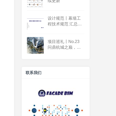
续更新
设计规范丨幕墙工
程技术规范 汇总
【2023版】
项目巡礼丨No.23
问鼎杭城之巅，见
证时代雄心——亚
厦幕墙杭州之门项
目
联系我们