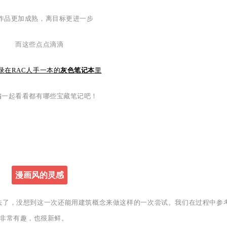
作品更加成熟，离目标更进一步
而这些点点滴滴
录在RAC人手一本的
灰色笔记本
里
编一起看看都有哪些宝藏笔记吧！
漫画风的灵感
很早之前的想法了，没想到这一次还能用建筑概念来做这样的一次尝试。我们在过程中参
非常有趣，也很新鲜。