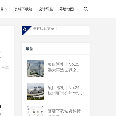
栏目
资料下载站
设计导航
幕墙地图
抱歉，没有找到文章！
抱歉，没有找到
最新
们
项目巡礼丨No.25
分享
远大再造世界之
最！中东新地标
——“全球最大”单体
公寓建筑哈布图尔
项目巡礼丨No.24
塔
杭州亚运会的“大小
莲花”如何做到与众
不同？
看
幕墙下载站资料持
评