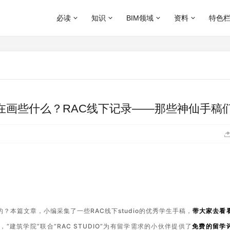
必读
知识
BIM领域
资料
特色
抱歉，没有找到文章！
抱歉，没有找到文章！
都在画些什么？RAC线下记录——那些神仙手稿
？本篇文章，小编采集了一些RAC线下studio的优秀学生手稿，
带大家去看
，“建筑学院”联合“RAC STUDIO”为有留学需求的小伙伴提供了
免费的留学